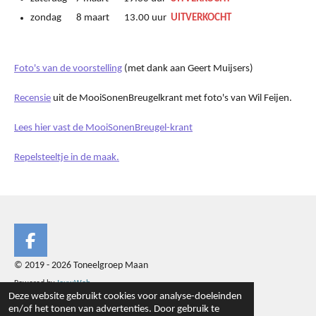
zondag 8 maart 13.00 uur
UITVERKOCHT
Foto's van de voorstelling
(met dank aan Geert Muijsers)
Recensie
uit de MooiSonenBreugelkrant met foto's van Wil Feijen.
Lees hier vast de MooiSonenBreugel-krant
Repelsteeltje in de maak.
F
a
© 2019 - 2026 Toneelgroep Maan
c
Powered by
JouwWeb
e
Deze website gebruikt cookies voor analyse-doeleinden
b
en/of het tonen van advertenties. Door gebruik te