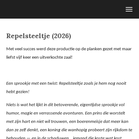
Ga
direct
naar
de
Repelsteeltje (2026)
hoofdinhoud
Met veel succes werd deze productie op de planken gezet met maar
liefst vijf keer een uitverkochte zaal!
Een sprookje met een twist: Repelsteeltje zoals je hem nog nooit
hebt gezien!
Niets is wat het lijkt in dit betoverende, eigentijdse sprookje vol
humor, magie en verrassende avonturen. Een prins die worstelt
met zijn hart en niet wil trouwen, een boerenmeisje dat meer kan
dan ze zelf denkt, een koning die wanhopig probeert zijn rijkdom te
behouden — en in de schaduwen… iemand die koste wat kost