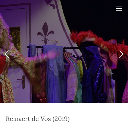
Ga
direct
naar
de
hoofdinhoud
Reinaert de Vos (2019)