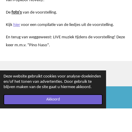
van Popkoor Novelty
!
De
foto's
van de voorstelling.
Kijk
hier
voor een compilatie van de liedjes uit de voorstelling.
En terug van weggeweest:
LIVE muziek
tijdens de voorstelling! Deze
keer m.m.v. "Pino Naso".
Deze website gebruikt cookies voor analyse-doeleinden
en/of het tonen van advertenties. Door gebruik te
F
blijven maken van de site gaat u hiermee akkoord.
a
© 2019 - 2026 Toneelgroep Maan
c
Powered by
JouwWeb
Akkoord
E-mailadres
e
b
o
o
k